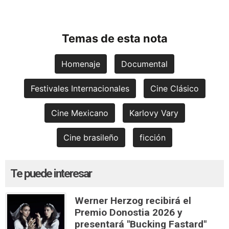
Temas de esta nota
Homenaje
Documental
Festivales Internacionales
Cine Clásico
Cine Mexicano
Karlovy Vary
Cine brasileño
ficción
Te puede interesar
Werner Herzog recibirá el
Premio Donostia 2026 y
presentará "Bucking Fastard"