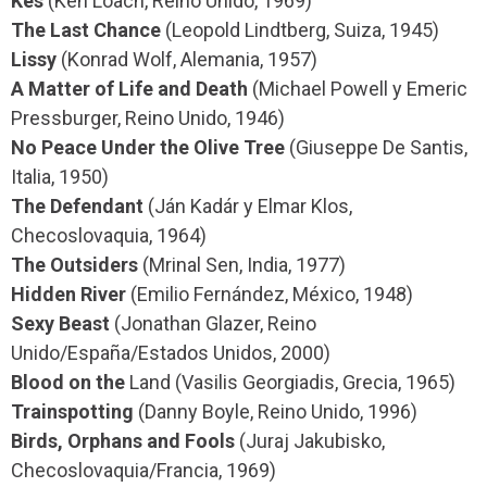
Kes
(Ken Loach, Reino Unido, 1969)
The Last Chance
(Leopold Lindtberg, Suiza, 1945)
Lissy
(Konrad Wolf, Alemania, 1957)
A Matter of Life and Death
(Michael Powell y Emeric
Pressburger, Reino Unido, 1946)
No Peace Under the Olive Tree
(Giuseppe De Santis,
Italia, 1950)
The Defendant
(Ján Kadár y Elmar Klos,
Checoslovaquia, 1964)
The Outsiders
(Mrinal Sen, India, 1977)
Hidden River
(Emilio Fernández, México, 1948)
Sexy Beast
(Jonathan Glazer, Reino
Unido/España/Estados Unidos, 2000)
Blood on the
Land (Vasilis Georgiadis, Grecia, 1965)
Trainspotting
(Danny Boyle, Reino Unido, 1996)
Birds, Orphans and Fools
(Juraj Jakubisko,
Checoslovaquia/Francia, 1969)