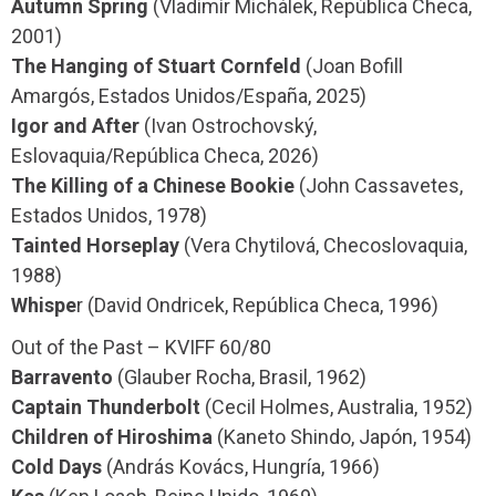
Autumn Spring
(Vladimír Michálek, República Checa,
2001)
The Hanging of Stuart Cornfeld
(Joan Bofill
Amargós, Estados Unidos/España, 2025)
Igor and After
(Ivan Ostrochovský,
Eslovaquia/República Checa, 2026)
The Killing of a Chinese Bookie
(John Cassavetes,
Estados Unidos, 1978)
Tainted Horseplay
(Vera Chytilová, Checoslovaquia,
1988)
Whispe
r (David Ondricek, República Checa, 1996)
Out of the Past – KVIFF 60/80
Barravento
(Glauber Rocha, Brasil, 1962)
Captain Thunderbolt
(Cecil Holmes, Australia, 1952)
Children of Hiroshima
(Kaneto Shindo, Japón, 1954)
Cold Days
(András Kovács, Hungría, 1966)