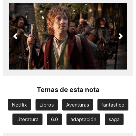
Previous
Next
Temas de esta nota
Netflix
Libros
Aventuras
fantástico
Literatura
6.0
adaptación
saga