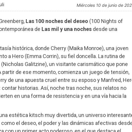
li
miércoles 10 de junio de 20
 Greenberg,
Las 100 noches del deseo
(100 Nights of
 contemporánea de
Las mil y una noches
desde una
ntasía histórica, donde Cherry (Maika Monroe), una joven
to a Hero (Emma Corrin), su fiel doncella. La rutina de
(Nicholas Galitzine), un visitante carismático que pone
o. A partir de ese momento, comienza un juego de tensión,
erry de una apuesta cruel entre su esposo y Manfred, Her
contar historias. Así, noche tras noche, sus relatos no
erten en una forma de resistencia y en una vía hacia la
 una estética kitsch muy divertida, un universo interesant
 como el deseo, el poder y las dinámicas afectivas desd
a con un primer acto poderoso, en el que destaca el