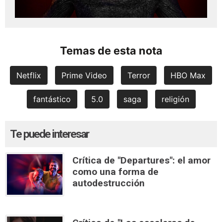
Temas de esta nota
Netflix
Prime Video
Terror
HBO Max
fantástico
5.0
saga
religión
Te puede interesar
Crítica de "Departures": el amor
como una forma de
autodestrucción