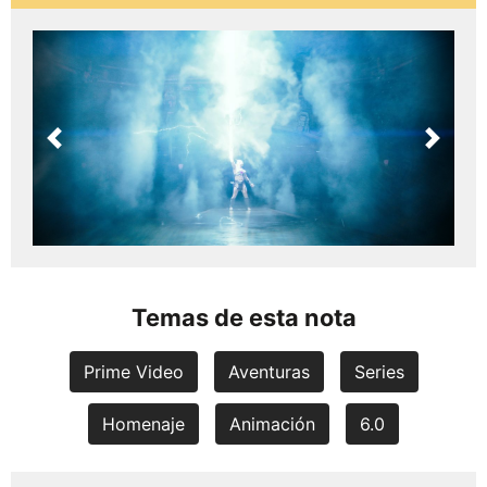
Previous
Next
Temas de esta nota
Prime Video
Aventuras
Series
Homenaje
Animación
6.0