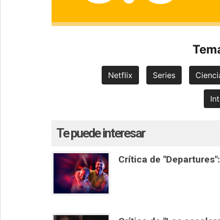
Tema
Netflix
Series
Cienci
Int
Te puede interesar
Crítica de "Departures