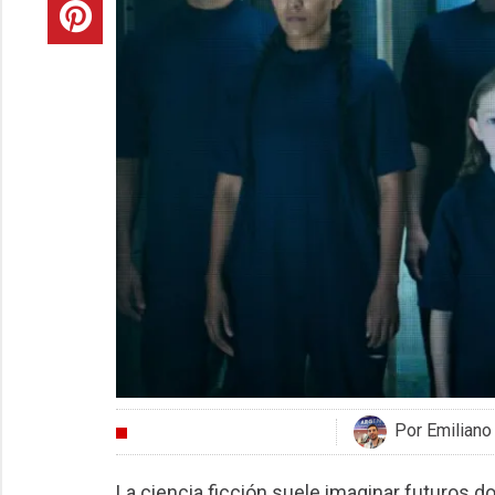
Por Emiliano
CRÍTICAS
La ciencia ficción suele imaginar futuros 