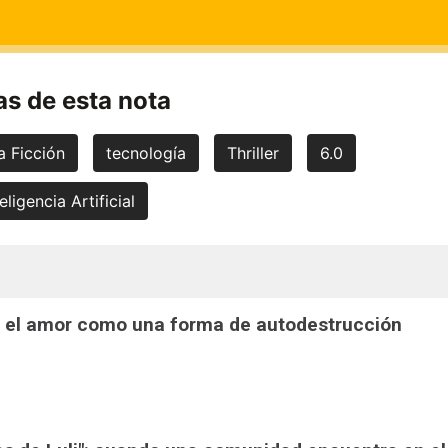
s de esta nota
a Ficción
tecnología
Thriller
6.0
eligencia Artificial
": el amor como una forma de autodestrucción