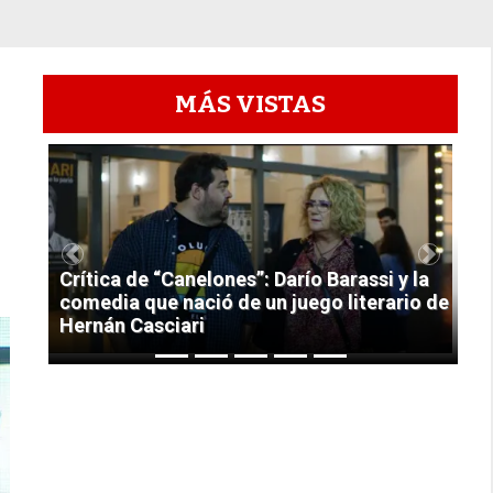
MÁS VISTAS
1
Previous
Next
Crítica de “Canelones”: Darío Barassi y la
comedia que nació de un juego literario de
Hernán Casciari