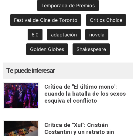
Temporada de Premios
Festival de Cine de Toronto
Critics Choice
6.0
adaptación
novela
Golden Globes
Shakespeare
Te puede interesar
Crítica de "El último mono":
cuando la batalla de los sexos
esquiva el conflicto
Crítica de "Xul": Cristián
Costantini y un retrato sin