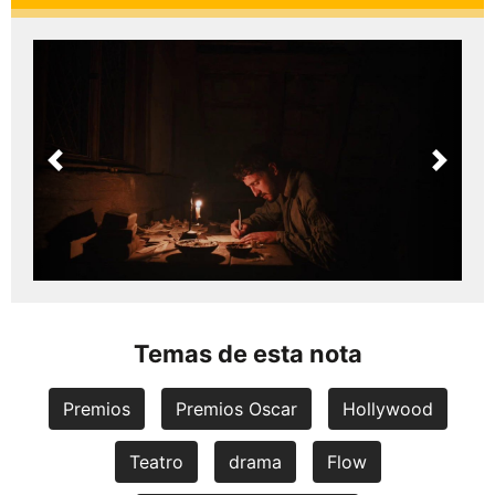
Previous
Next
Temas de esta nota
Premios
Premios Oscar
Hollywood
Teatro
drama
Flow