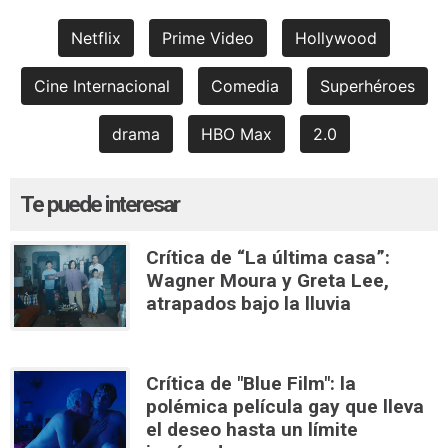
Netflix
Prime Video
Hollywood
Cine Internacional
Comedia
Superhéroes
drama
HBO Max
2.0
Te puede interesar
Crítica de “La última casa”:
Wagner Moura y Greta Lee,
atrapados bajo la lluvia
Crítica de "Blue Film": la
polémica película gay que lleva
el deseo hasta un límite