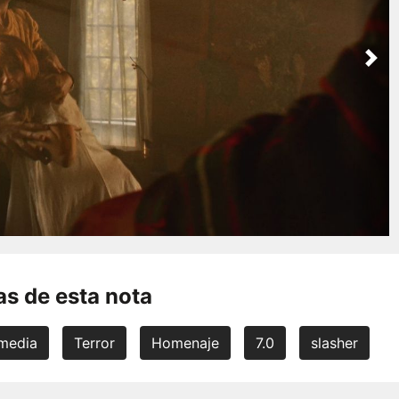
Nex
s de esta nota
media
Terror
Homenaje
7.0
slasher