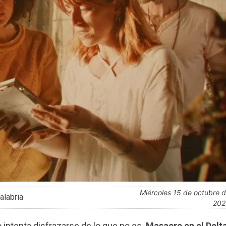
miércoles 15 de octubre de
alabria
202
o intenta disfrazarse de lo que no es.
Masacre en el Delt