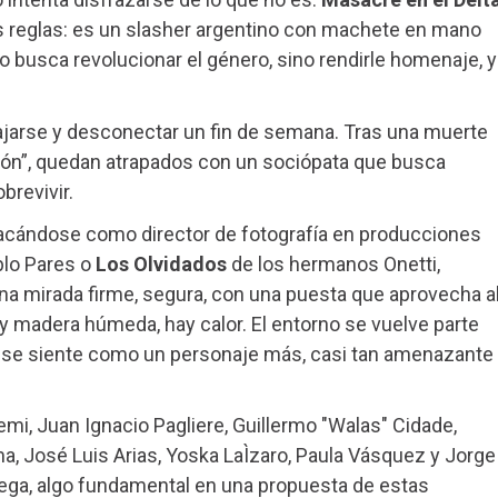
 reglas: es un slasher argentino con machete en mano
o busca revolucionar el género, sino rendirle homenaje, y
elajarse y desconectar un fin de semana. Tras una muerte
ción”, quedan atrapados con un sociópata que busca
brevivir.
acándose como director de fotografía en producciones
blo Pares o
Los Olvidados
de los hermanos Onetti,
a mirada firme, segura, con una puesta que aprovecha a
ay madera húmeda, hay calor. El entorno se vuelve parte
aje se siente como un personaje más, casi tan amenazante
emi, Juan Ignacio Pagliere, Guillermo "Walas" Cidade,
a, José Luis Arias, Yoska LaÌzaro, Paula Vásquez y Jorge
ega, algo fundamental en una propuesta de estas