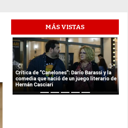
MÁS VISTAS
1
Previous
Next
Crítica de “Canelones”: Darío Barassi y la
comedia que nació de un juego literario de
Hernán Casciari