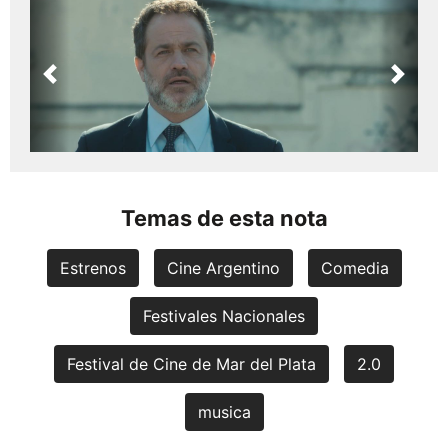
Previous
Next
Temas de esta nota
Estrenos
Cine Argentino
Comedia
Festivales Nacionales
Festival de Cine de Mar del Plata
2.0
musica