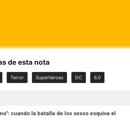
s de esta nota
Terror
Superhéroes
DC
6.0
ono": cuando la batalla de los sexos esquiva el