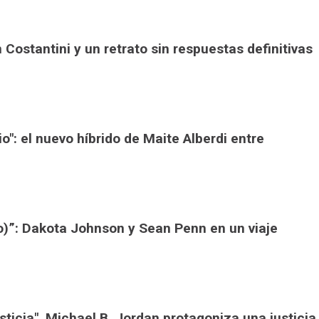
án Costantini y un retrato sin respuestas definitivas
io": el nuevo híbrido de Maite Alberdi entre
io)”: Dakota Johnson y Sean Penn en un viaje
sticia", Michael B. Jordan protagoniza una justicia