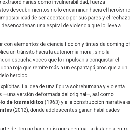
extraordinarias como invulnerabilidad, fuerza
estos descubrimientos no lo encaminan hacia el heroísmo
la imposibilidad de ser aceptado por sus pares y el rechaz
 desencadenan una espiral de violencia que lo lleva a
ar con elementos de ciencia ficción y tintes de coming o
ica un tránsito hacia la autonomía moral, sino la
ndon escucha voces que lo impulsan a conquistar el
ucha roja que remite más a un espantapájaros que a un
delo heroico.
 explícitas. La idea de una figura sobrehumana y violenta
 —una versión deformada del original—, así como
blo de los malditos
(1963) y a la construcción narrativa e
mites
(2012), donde adolescentes ganan habilidades
parte de Tori no hace más que acentuar la distancia entre