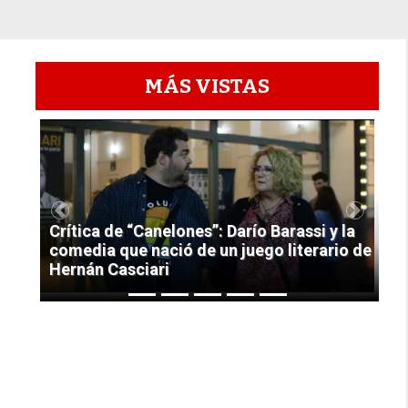
MÁS VISTAS
1
Previous
Next
Crítica de “Canelones”: Darío Barassi y la
comedia que nació de un juego literario de
Hernán Casciari