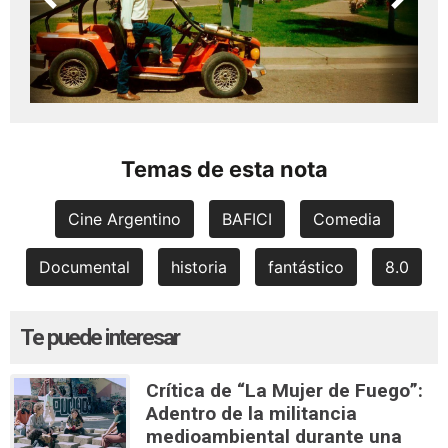
Previous
Next
Temas de esta nota
Cine Argentino
BAFICI
Comedia
Documental
historia
fantástico
8.0
Te puede interesar
Crítica de “La Mujer de Fuego”:
Adentro de la militancia
medioambiental durante una