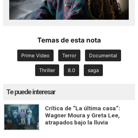
Temas de esta nota
Prime Video
Terror
Documental
Thriller
8.0
saga
Te puede interesar
Crítica de “La última casa”:
Wagner Moura y Greta Lee,
atrapados bajo la lluvia