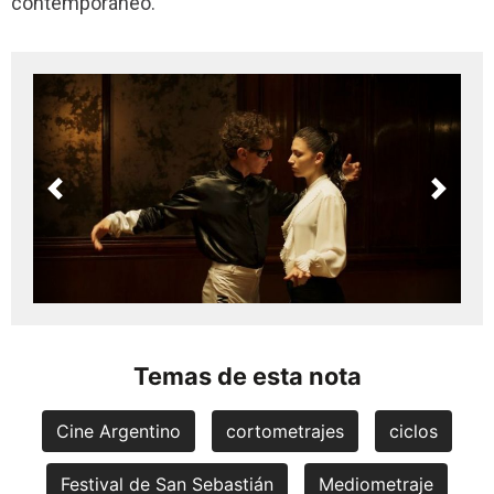
contemporáneo.
Previous
Next
Temas de esta nota
Cine Argentino
cortometrajes
ciclos
Festival de San Sebastián
Mediometraje