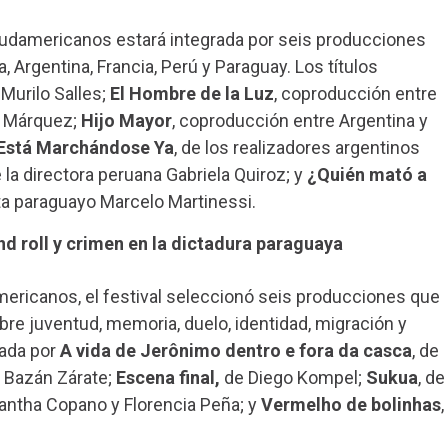
udamericanos estará integrada por seis producciones
 Argentina, Francia, Perú y Paraguay. Los títulos
 Murilo Salles;
El Hombre de la Luz
, coproducción entre
n Márquez;
Hijo Mayor
, coproducción entre Argentina y
Está Marchándose Ya
, de los realizadores argentinos
e la directora peruana Gabriela Quiroz; y
¿Quién mató a
sta paraguayo Marcelo Martinessi.
nd roll y crimen en la dictadura paraguaya
ricanos, el festival seleccionó seis producciones que
re juventud, memoria, duelo, identidad, migración y
rada por
A vida de Jerônimo dentro e fora da casca
, de
a Bazán Zárate;
Escena final,
de Diego Kompel;
Sukua
, de
ntha Copano y Florencia Peña; y
Vermelho de bolinhas
,