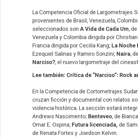
La Competencia Oficial de Largometrajes S
provenientes de Brasil, Venezuela, Colombia,
seleccionados son
A Vida de Cada Um
, de
Venezuela y Colombia dirigida por Christia
Francia dirigida por Cecilia Kang;
La Noche 
Ezequiel Salinas y Ramiro Sonzini;
Naira
, d
Narciso?
, el nuevo largometraje del cinea
Lee también: Crítica de “Narciso”: Rock a
En la Competencia de Cortometrajes Sudame
cruzan ficción y documental con relatos sob
violencia histórica. La sección estará integ
Andrews Nascimento;
Benteveo
, de Bianc
Omar E. Ospina;
Futura licenciada,
de Sama
de Renata Fortes y Joedson Kelvin.