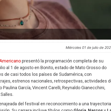
miércoles 01 de julio de 20
l-Americano
presentó la programación completa de su
julio al 1 de agosto en Bonito, estado de Mato Grosso do
nes de casi todos los países de Sudamérica, con
jes, estrenos nacionales, retrospectivas, actividades d
 Paulina García, Vincent Carelli, Reynaldo Gianecchini,
Salles.
menajeada del festival en reconocimiento a una trayectoria
evisión. Su carrera incluye títulos como
Gloria
,
Narcos
y
L