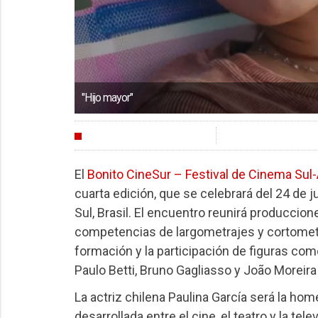
"Hijo mayor"
FESTIVALES
El
Bonito CineSur – Festival de Cinema Su
cuarta edición, que se celebrará del 24 de 
Sul, Brasil. El encuentro reunirá produccio
competencias de largometrajes y cortometra
formación y la participación de figuras como
Paulo Betti, Bruno Gagliasso y João Moreira 
La actriz chilena Paulina García será la ho
desarrollada entre el cine, el teatro y la tel