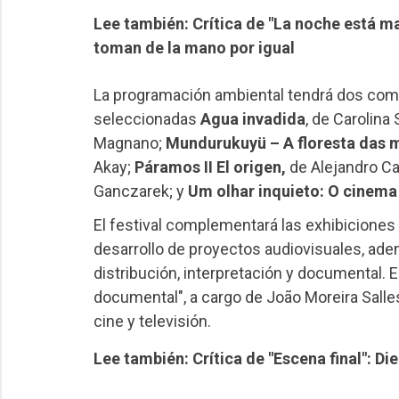
Lee también: Crítica de "La noche está mar
toman de la mano por igual
La programación ambiental tendrá dos comp
seleccionadas
Agua invadida
, de Carolina
Magnano;
Mundurukuyü – A floresta das 
Akay;
Páramos II El origen,
de Alejandro Ca
Ganczarek; y
Um olhar inquieto: O cinem
El festival complementará las exhibiciones 
desarrollo de proyectos audiovisuales, adem
distribución, interpretación y documental. E
documental", a cargo de João Moreira Salles
cine y televisión.
Lee también: Crítica de "Escena final": Di