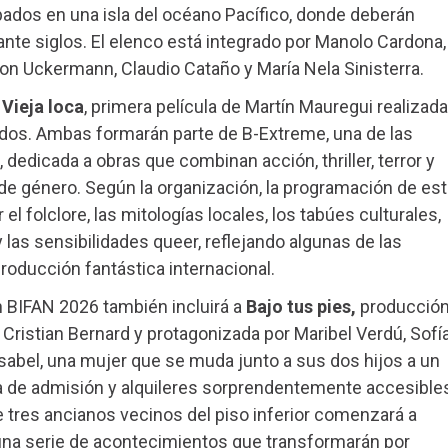
ados en una isla del océano Pacífico, donde deberán
nte siglos. El elenco está integrado por Manolo Cardona,
Von Uckermann, Claudio Cataño y María Nela Sinisterra.
a
Vieja loca
, primera película de Martín Mauregui realizada
dos. Ambas formarán parte de B-Extreme, una de las
dedicada a obras que combinan acción, thriller, terror y
 de género. Según la organización, la programación de es
l folclore, las mitologías locales, los tabúes culturales,
 las sensibilidades queer, reflejando algunas de las
roducción fantástica internacional.
n BIFAN 2026 también incluirá a
Bajo tus pies,
producció
o Cristian Bernard y protagonizada por Maribel Verdú, Sofí
 Isabel, una mujer que se muda junto a sus dos hijos a un
ma de admisión y alquileres sorprendentemente accesible
de tres ancianos vecinos del piso inferior comenzará a
 una serie de acontecimientos que transformarán por