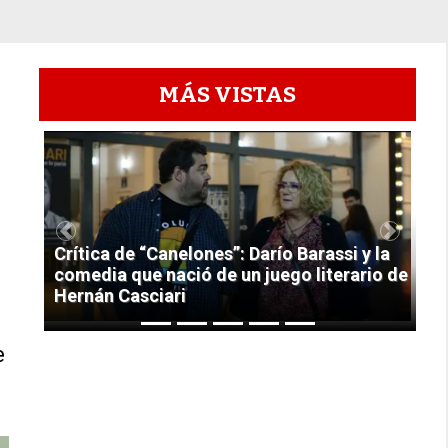
MÁS VISTAS
1
Previous
Next
Crítica de “Canelones”: Darío Barassi y la
comedia que nació de un juego literario de
Hernán Casciari
e