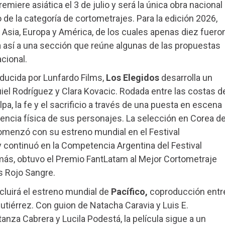
iere asiática el 3 de julio y será la única obra nacional
de la categoría de cortometrajes. Para la edición 2026,
 Asia, Europa y América, de los cuales apenas diez fuero
a así a una sección que reúne algunas de las propuestas
cional.
roducida por Lunfardo Films,
Los Elegidos
desarrolla un
iel Rodríguez y Clara Kovacic. Rodada entre las costas d
ulpa, la fe y el sacrificio a través de una puesta en escena
sencia física de sus personajes. La selección en Corea de
comenzó con su estreno mundial en el Festival
y continuó en la Competencia Argentina del Festival
emás, obtuvo el Premio FantLatam al Mejor Cortometraje
s Rojo Sangre.
cluirá el estreno mundial de
Pacífico,
coproducción entr
utiérrez. Con guion de Natacha Caravia y Luis E.
anza Cabrera y Lucila Podestá, la película sigue a un