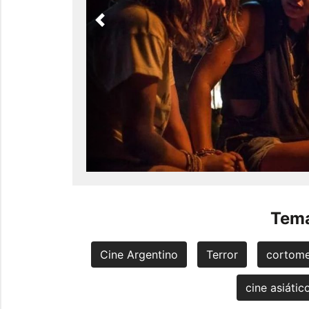
Previous
Tema
Cine Argentino
Terror
cortome
cine asiátic