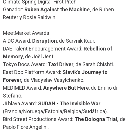
Climate Spring Digital-First Pitch
Ganador:
Ruben Against the Machine,
de Ruben
Reuter y Rosie Baldwin.
MeetMarket Awards
AIDC Award:
Disruption
, de Sarvnik Kaur.
DAE Talent Encouragement Award:
Rebellion of
Memory
, de Joël Jent.
Tokyo Docs Award:
Taxi Driver
, de Sarah Chishti.
East Doc Platform Award:
Slavik’s Journey to
Forever,
de Vladyslav Vasylchenko.
MEDIMED Award:
Anywhere But Here
, de Emilio di
Stefano.
Ji.hlava Award:
SUDAN - The Invisible War
(Francia/Noruega/Estonia/Bélgica/Sudáfrica).
Bird Street Productions Award:
The Bologna Trial,
de
Paolo Fiore Angelini.