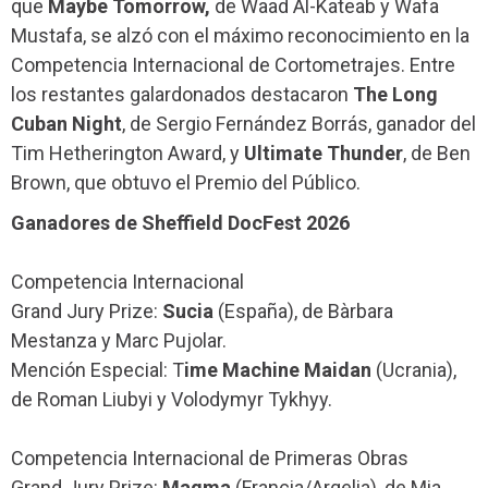
que
Maybe Tomorrow,
de Waad Al-Kateab y Wafa
Mustafa, se alzó con el máximo reconocimiento en la
Competencia Internacional de Cortometrajes. Entre
los restantes galardonados destacaron
The Long
Cuban Night
, de Sergio Fernández Borrás, ganador del
Tim Hetherington Award, y
Ultimate Thunder
, de Ben
Brown, que obtuvo el Premio del Público.
Ganadores de Sheffield DocFest 2026
Competencia Internacional
Grand Jury Prize:
Sucia
(España), de Bàrbara
Mestanza y Marc Pujolar.
Mención Especial: T
ime Machine Maidan
(Ucrania),
de Roman Liubyi y Volodymyr Tykhyy.
Competencia Internacional de Primeras Obras
Grand Jury Prize:
Magma
(Francia/Argelia), de Mia