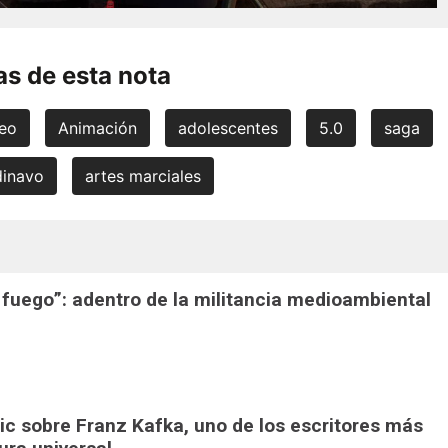
s de esta nota
peo
Animación
adolescentes
5.0
saga
dinavo
artes marciales
 fuego”: adentro de la militancia medioambiental
pic sobre Franz Kafka, uno de los escritores más