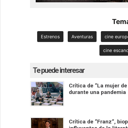
Tema
Estrenos
Aventuras
cine euro
cine escan
Te puede interesar
Crítica de “La mujer de
durante una pandemia
Crítica de “Franz”, bio