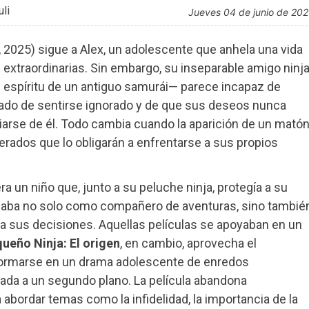
li
jueves 04 de junio de 20
, 2025) sigue a Alex, un adolescente que anhela una vida
s extraordinarias. Sin embargo, su inseparable amigo ninj
 espíritu de un antiguo samurái— parece incapaz de
sado de sentirse ignorado y de que sus deseos nunca
arse de él. Todo cambia cuando la aparición de un mató
rados que lo obligarán a enfrentarse a sus propios
ra un niño que, junto a su peluche ninja, protegía a su
cionaba no solo como compañero de aventuras, sino tambié
 sus decisiones. Aquellas películas se apoyaban en un
queño Ninja: El origen
, en cambio, aprovecha el
sformarse en un drama adolescente de enredos
ada a un segundo plano. La película abandona
a abordar temas como la infidelidad, la importancia de la