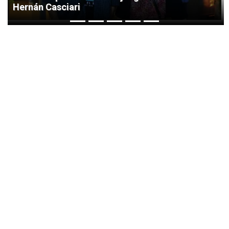
Hernán Casciari