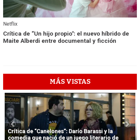
Netflix
Crítica de “Un hijo propio": el nuevo híbrido de
Maite Alberdi entre documental y ficción
MÁS VISTAS
1
Previous
Next
Crítica de “Canelones”: Darío Barassi y la
comedia que nació de un juego literario de