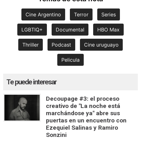
Cine Argentino
Terror
Series
LGBTIQ+
Documental
HBO Max
Thriller
Podcast
Cine uruguayo
Pelicula
Te puede interesar
Decoupage #3: el proceso
creativo de "La noche está
marchándose ya" abre sus
puertas en un encuentro con
Ezequiel Salinas y Ramiro
Sonzini