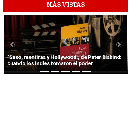
MÁS VISTAS
1
Previous
Next
"Sexo, mentiras y Hollywood:, de Peter Biskind:
cuando los indies tomaron el poder