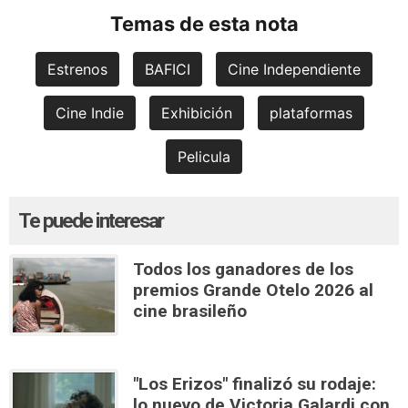
Temas de esta nota
Estrenos
BAFICI
Cine Independiente
Cine Indie
Exhibición
plataformas
Pelicula
Te puede interesar
Todos los ganadores de los
premios Grande Otelo 2026 al
cine brasileño
"Los Erizos" finalizó su rodaje:
lo nuevo de Victoria Galardi con