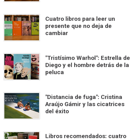
Cuatro libros para leer un
presente que no deja de
cambiar
"Tristísimo Warhol": Estrella de
Diego y el hombre detrás de la
peluca
"Distancia de fuga": Cristina
Araújo Gámir y las cicatrices
del éxito
Libros recomendados: cuatro