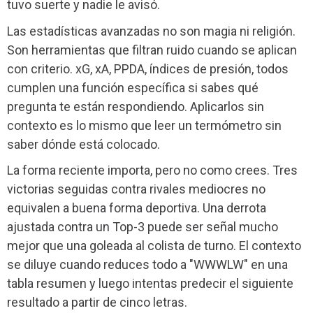
tuvo suerte y nadie le avisó.
Las estadísticas avanzadas no son magia ni religión.
Son herramientas que filtran ruido cuando se aplican
con criterio. xG, xA, PPDA, índices de presión, todos
cumplen una función específica si sabes qué
pregunta te están respondiendo. Aplicarlos sin
contexto es lo mismo que leer un termómetro sin
saber dónde está colocado.
La forma reciente importa, pero no como crees. Tres
victorias seguidas contra rivales mediocres no
equivalen a buena forma deportiva. Una derrota
ajustada contra un Top-3 puede ser señal mucho
mejor que una goleada al colista de turno. El contexto
se diluye cuando reduces todo a "WWWLW" en una
tabla resumen y luego intentas predecir el siguiente
resultado a partir de cinco letras.