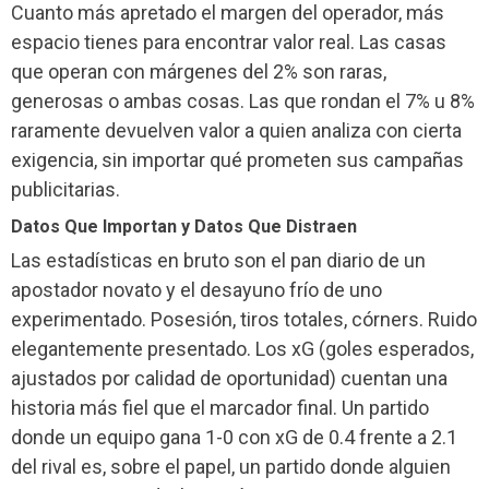
Cuanto más apretado el margen del operador, más
espacio tienes para encontrar valor real. Las casas
que operan con márgenes del 2% son raras,
generosas o ambas cosas. Las que rondan el 7% u 8%
raramente devuelven valor a quien analiza con cierta
exigencia, sin importar qué prometen sus campañas
publicitarias.
Datos Que Importan y Datos Que Distraen
Las estadísticas en bruto son el pan diario de un
apostador novato y el desayuno frío de uno
experimentado. Posesión, tiros totales, córners. Ruido
elegantemente presentado. Los xG (goles esperados,
ajustados por calidad de oportunidad) cuentan una
historia más fiel que el marcador final. Un partido
donde un equipo gana 1-0 con xG de 0.4 frente a 2.1
del rival es, sobre el papel, un partido donde alguien