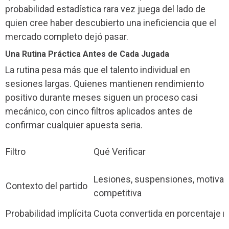
probabilidad estadística rara vez juega del lado de
quien cree haber descubierto una ineficiencia que el
mercado completo dejó pasar.
Una Rutina Práctica Antes de Cada Jugada
La rutina pesa más que el talento individual en
sesiones largas. Quienes mantienen rendimiento
positivo durante meses siguen un proceso casi
mecánico, con cinco filtros aplicados antes de
confirmar cualquier apuesta seria.
Filtro
Qué Verificar
Lesiones, suspensiones, motivac
Contexto del partido
competitiva
Probabilidad implícita
Cuota convertida en porcentaje r