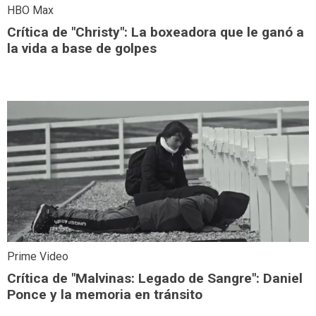
HBO Max
Crítica de "Christy": La boxeadora que le ganó a
la vida a base de golpes
Prime Video
Crítica de "Malvinas: Legado de Sangre": Daniel
Ponce y la memoria en tránsito