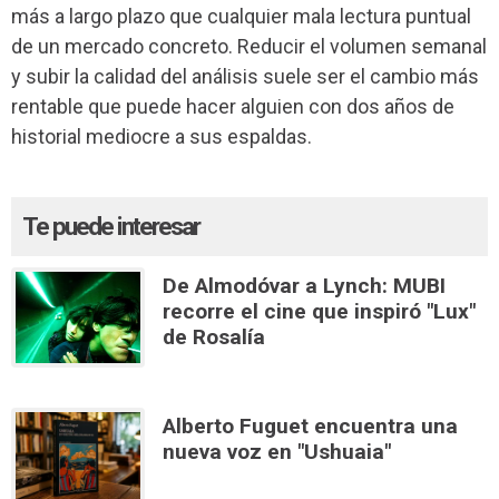
más a largo plazo que cualquier mala lectura puntual
de un mercado concreto. Reducir el volumen semanal
y subir la calidad del análisis suele ser el cambio más
rentable que puede hacer alguien con dos años de
historial mediocre a sus espaldas.
Te puede interesar
De Almodóvar a Lynch: MUBI
recorre el cine que inspiró "Lux"
de Rosalía
Alberto Fuguet encuentra una
nueva voz en "Ushuaia"