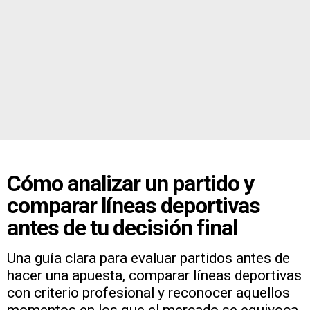
Cómo analizar un partido y
comparar líneas deportivas
antes de tu decisión final
Una guía clara para evaluar partidos antes de
hacer una apuesta, comparar líneas deportivas
con criterio profesional y reconocer aquellos
momentos en los que el mercado se equivoca