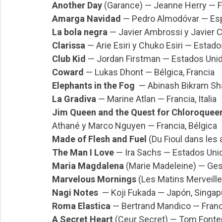
Another Day
(Garance) — Jeanne Herry — Fr
Amarga Navidad
— Pedro Almodóvar — Es
La bola negra
— Javier Ambrossi y Javier C
Clarissa
— Arie Esiri y Chuko Esiri — Estado
Club Kid
— Jordan Firstman — Estados Uni
Coward
— Lukas Dhont — Bélgica, Francia
Elephants in the Fog
— Abinash Bikram Shah
La Gradiva
— Marine Atlan — Francia, Italia
Jim Queen and the Quest for Chloroquee
Athané y Marco Nguyen — Francia, Bélgica
Made of Flesh and Fuel
(Du Fioul dans les a
The Man I Love
— Ira Sachs — Estados Unid
Maria Magdalena
(Marie Madeleine) — Gess
Marvelous Mornings
(Les Matins Merveille
Nagi Notes
— Koji Fukada — Japón, Singapur
Roma Elastica
— Bertrand Mandico — Francia
A Secret Heart
(Ceur Secret) — Tom Fonten