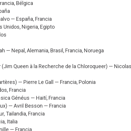
ancia, Bélgica
paña
alvo — España, Francia
s Unidos, Nigeria, Egipto
dos
 — Nepal, Alemania, Brasil, Francia, Noruega
r
(Jim Queen à la Recherche de la Chloroqueer) — Nicola
rtères) — Pierre Le Gall — Francia, Polonia
os, Francia
ica Généus — Haití, Francia
ux) — Avril Besson — Francia
, Tailandia, Francia
, Italia
ille — Francia