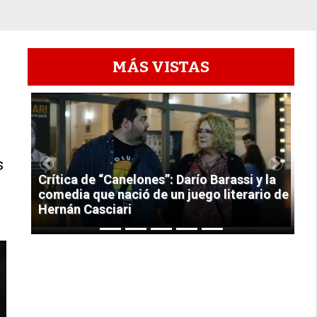
MÁS VISTAS
1
s
Previous
Next
Crítica de “Canelones”: Darío Barassi y la
comedia que nació de un juego literario de
Hernán Casciari