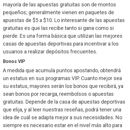
mayoría de las apuestas gratuitas son de montos
pequeños; generalmente vienen en paquetes de
apuestas de $5 a $10. Lo interesante de las apuestas
gratuitas es que las recibe tanto si gana como si
pierde. Es una forma básica que utilizan las mejores
casas de apuestas deportivas para incentivar a los
usuarios a realizar depósitos frecuentes.
Bonos VIP
A medida que acumula puntos apostando, obtendrá
un estatus en sus programas VIP. Cuanto mejor sea
su estatus, mayores serán los bonos que recibirá, ya
sean bonos por recarga, reembolsos o apuestas
gratuitas. Depende de la casa de apuestas deportivas
que elija, y al leer nuestras reseñas, podrá tener una
idea de cuál se adapta mejor a sus necesidades. No
siempre es necesario estar en el nivel más alto para