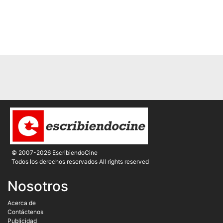
© 2007-2026 EscribiendoCine
Todos los derechos reservados All rights reserved
Nosotros
Acerca de
Contáctenos
Publicidad