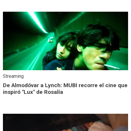
Streaming
De Almodóvar a Lynch: MUBI recorre el cine que
inspiró "Lux" de Rosalía