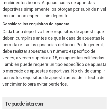
recibir estos bonos. Algunas casas de apuestas
deportivas simplemente los otorgan por subir de nivel
con un bono especial sin depósito.
Considere los requisitos de apuesta
Cada bono deportivo tiene requisitos de apuesta que
deben cumplirse antes de que la casa de apuestas le
permita retirar las ganancias del bono. Por lo general,
debe realizar apuestas un número específico de
veces, a veces superior a 15, en apuestas calificadas.
También puede requerir un tipo específico de apuesta
o mercado de apuestas deportivas. No olvide cumplir
con estos requisitos de apuesta antes de la fecha de
vencimiento para evitar perderlos.
Te puede interesar