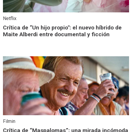
Netflix
Crítica de “Un hijo propio": el nuevo híbrido de
Maite Alberdi entre documental y ficción
Filmin
Crítica de “Maspalomas”: una mirada incómoda