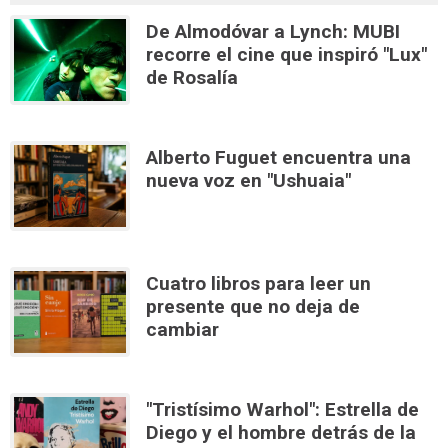
De Almodóvar a Lynch: MUBI
recorre el cine que inspiró "Lux"
de Rosalía
Alberto Fuguet encuentra una
nueva voz en "Ushuaia"
Cuatro libros para leer un
presente que no deja de
cambiar
"Tristísimo Warhol": Estrella de
Diego y el hombre detrás de la