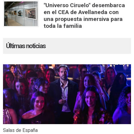
"Universo Ciruelo" desembarca
en el CEA de Avellaneda con
una propuesta inmersiva para
toda la familia
Últimas noticias
Salas de España