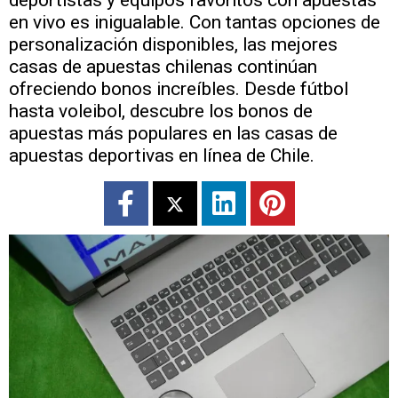
en vivo es inigualable. Con tantas opciones de
personalización disponibles, las mejores
casas de apuestas chilenas continúan
ofreciendo bonos increíbles. Desde fútbol
hasta voleibol, descubre los bonos de
apuestas más populares en las casas de
apuestas deportivas en línea de Chile.