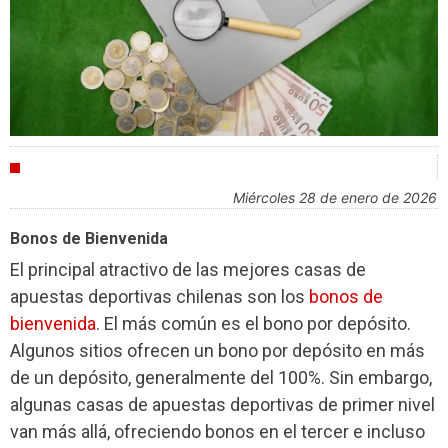
CULTURA
miércoles 28 de enero de 2026
Bonos de Bienvenida
El principal atractivo de las mejores casas de
apuestas deportivas chilenas son los
bonos de
bienvenida
. El más común es el bono por depósito.
Algunos sitios ofrecen un bono por depósito en más
de un depósito, generalmente del 100%. Sin embargo,
algunas casas de apuestas deportivas de primer nivel
van más allá, ofreciendo bonos en el tercer e incluso