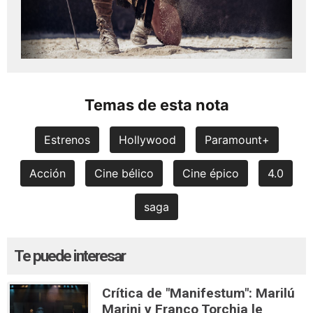
Temas de esta nota
Estrenos
Hollywood
Paramount+
Acción
Cine bélico
Cine épico
4.0
saga
Te puede interesar
Crítica de "Manifestum": Marilú
Marini y Franco Torchia le