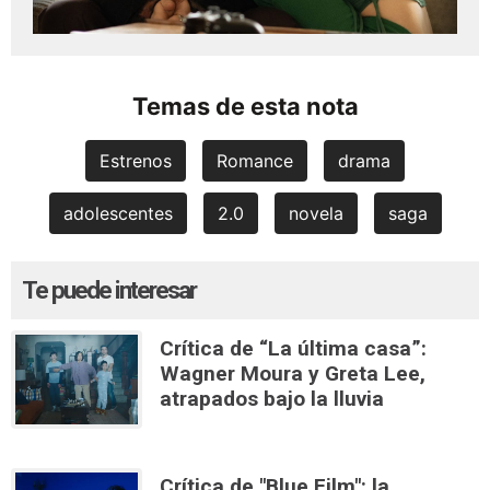
Temas de esta nota
Estrenos
Romance
drama
adolescentes
2.0
novela
saga
Te puede interesar
Crítica de “La última casa”:
Wagner Moura y Greta Lee,
atrapados bajo la lluvia
Crítica de "Blue Film": la