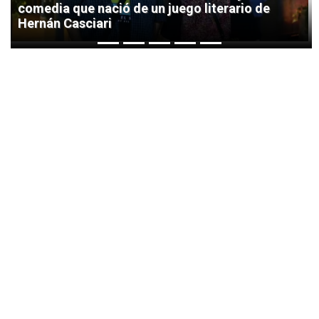
comedia que nació de un juego literario de
Hernán Casciari