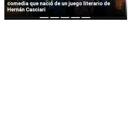
comedia que nació de un juego literario de
Hernán Casciari