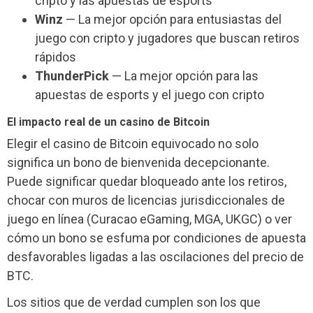
cripto y las apuestas de esports
Winz
— La mejor opción para entusiastas del
juego con cripto y jugadores que buscan retiros
rápidos
ThunderPick
— La mejor opción para las
apuestas de esports y el juego con cripto
El impacto real de un casino de Bitcoin
Elegir el casino de Bitcoin equivocado no solo
significa un bono de bienvenida decepcionante.
Puede significar quedar bloqueado ante los retiros,
chocar con muros de licencias jurisdiccionales de
juego en línea (Curacao eGaming, MGA, UKGC) o ver
cómo un bono se esfuma por condiciones de apuesta
desfavorables ligadas a las oscilaciones del precio de
BTC.
Los sitios que de verdad cumplen son los que