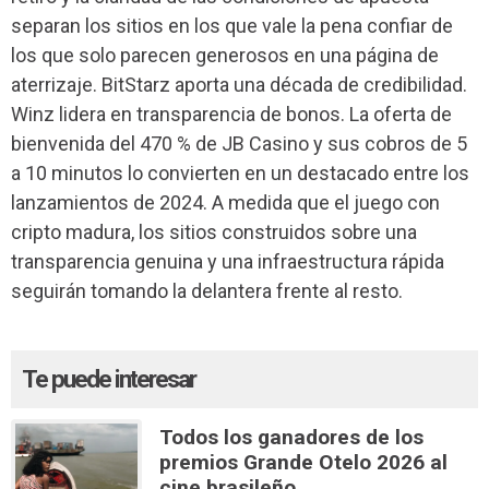
separan los sitios en los que vale la pena confiar de
los que solo parecen generosos en una página de
aterrizaje. BitStarz aporta una década de credibilidad.
Winz lidera en transparencia de bonos. La oferta de
bienvenida del 470 % de JB Casino y sus cobros de 5
a 10 minutos lo convierten en un destacado entre los
lanzamientos de 2024. A medida que el juego con
cripto madura, los sitios construidos sobre una
transparencia genuina y una infraestructura rápida
seguirán tomando la delantera frente al resto.
Te puede interesar
Todos los ganadores de los
premios Grande Otelo 2026 al
cine brasileño