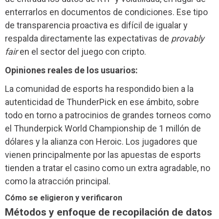
enterrarlos en documentos de condiciones. Ese tipo
de transparencia proactiva es difícil de igualar y
respalda directamente las expectativas de
provably
fair
en el sector del juego con cripto.
Opiniones reales de los usuarios:
La comunidad de esports ha respondido bien a la
autenticidad de ThunderPick en ese ámbito, sobre
todo en torno a patrocinios de grandes torneos como
el Thunderpick World Championship de 1 millón de
dólares y la alianza con Heroic. Los jugadores que
vienen principalmente por las apuestas de esports
tienden a tratar el casino como un extra agradable, no
como la atracción principal.
Cómo se eligieron y verificaron
Métodos y enfoque de recopilación de datos