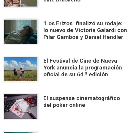
"Los Erizos" finalizó su rodaje:
lo nuevo de Victoria Galardi con
Pilar Gamboa y Daniel Hendler
El Festival de Cine de Nueva
York anuncia la programación
oficial de su 64.ª edición
El suspense cinematográfico
del poker online