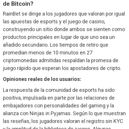
de Bitcoin?
RainBet se dirige a los jugadores que valoran por igual
las apuestas de esports y el juego de casino,
construyendo un sitio donde ambos se sienten como
productos principales en lugar de que uno sea un
añadido secundario. Los tiempos de retiro que
promedian menos de 10 minutos en 27
criptomonedas admitidas respaldan la promesa de
juego rápido que esperan los apostadores de cripto.
Opiniones reales de los usuarios:
La respuesta de la comunidad de esports ha sido
positiva, impulsada en parte por las relaciones de
embajadores con personalidades del gaming y la
alianza con Ninjas in Pyjamas. Según lo que muestran
las reseñas, los jugadores valoran el registro sin KYC
y la amplitud de la biblioteca de juegos. Algunas