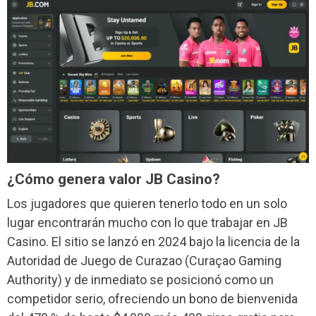
¿Cómo genera valor JB Casino?
Los jugadores que quieren tenerlo todo en un solo
lugar encontrarán mucho con lo que trabajar en JB
Casino. El sitio se lanzó en 2024 bajo la licencia de la
Autoridad de Juego de Curazao (Curaçao Gaming
Authority) y de inmediato se posicionó como un
competidor serio, ofreciendo un bono de bienvenida