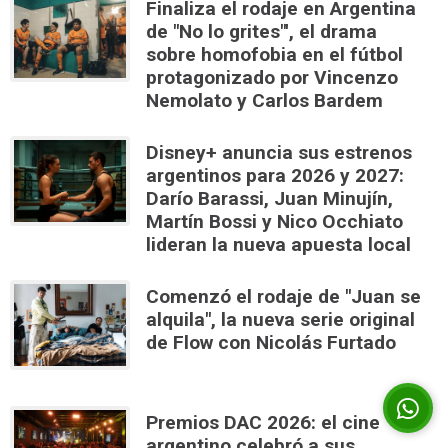
Finaliza el rodaje en Argentina
de "No lo grites"', el drama
sobre homofobia en el fútbol
protagonizado por Vincenzo
Nemolato y Carlos Bardem
Disney+ anuncia sus estrenos
argentinos para 2026 y 2027:
Darío Barassi, Juan Minujín,
Martín Bossi y Nico Occhiato
lideran la nueva apuesta local
Comenzó el rodaje de "Juan se
alquila", la nueva serie original
de Flow con Nicolás Furtado
Premios DAC 2026: el cine
argentino celebró a sus