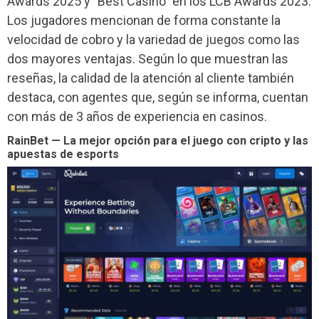
Awards 2025 y "Best Casino" en los LCB Awards 2023.
Los jugadores mencionan de forma constante la
velocidad de cobro y la variedad de juegos como las
dos mayores ventajas. Según lo que muestran las
reseñas, la calidad de la atención al cliente también
destaca, con agentes que, según se informa, cuentan
con más de 3 años de experiencia en casinos.
RainBet — La mejor opción para el juego con cripto y las
apuestas de esports