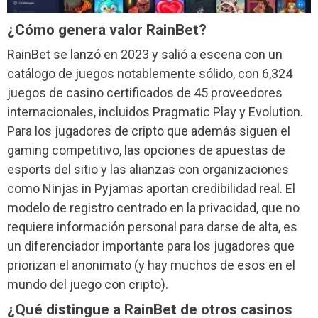
¿Cómo genera valor RainBet?
RainBet se lanzó en 2023 y salió a escena con un
catálogo de juegos notablemente sólido, con 6,324
juegos de casino certificados de 45 proveedores
internacionales, incluidos Pragmatic Play y Evolution.
Para los jugadores de cripto que además siguen el
gaming competitivo, las opciones de apuestas de
esports del sitio y las alianzas con organizaciones
como Ninjas in Pyjamas aportan credibilidad real. El
modelo de registro centrado en la privacidad, que no
requiere información personal para darse de alta, es
un diferenciador importante para los jugadores que
priorizan el anonimato (y hay muchos de esos en el
mundo del juego con cripto).
¿Qué distingue a RainBet de otros casinos