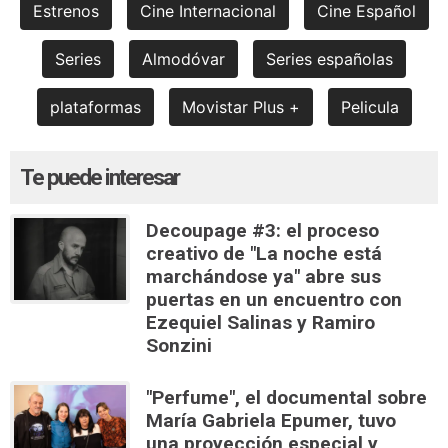
Estrenos
Cine Internacional
Cine Español
Series
Almodóvar
Series españolas
plataformas
Movistar Plus +
Pelicula
Te puede interesar
Decoupage #3: el proceso
creativo de "La noche está
marchándose ya" abre sus
puertas en un encuentro con
Ezequiel Salinas y Ramiro
Sonzini
"Perfume", el documental sobre
María Gabriela Epumer, tuvo
una proyección especial y