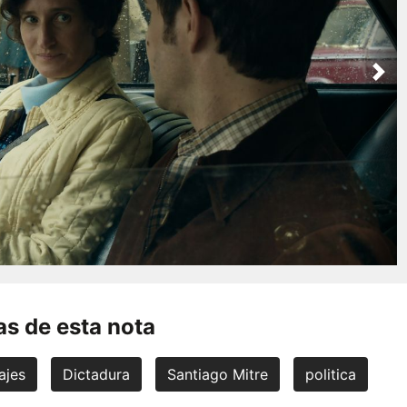
Nex
s de esta nota
ajes
Dictadura
Santiago Mitre
politica