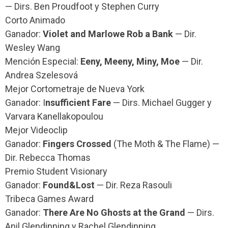
— Dirs. Ben Proudfoot y Stephen Curry
Corto Animado
Ganador:
Violet and Marlowe Rob a Bank
— Dir.
Wesley Wang
Mención Especial:
Eeny, Meeny, Miny, Moe
— Dir.
Andrea Szelesová
Mejor Cortometraje de Nueva York
Ganador: I
nsufficient Fare
— Dirs. Michael Gugger y
Varvara Kanellakopoulou
Mejor Videoclip
Ganador:
Fingers Crossed
(The Moth & The Flame) —
Dir. Rebecca Thomas
Premio Student Visionary
Ganador:
Found&Lost
— Dir. Reza Rasouli
Tribeca Games Award
Ganador:
There Are No Ghosts at the Grand
— Dirs.
Anil Glendinning y Rachel Glendinning