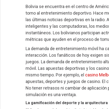
Bolivia se encuentra en el centro de Améric
torno al entretenimiento deportivo. Hace 
las últimas noticias deportivas en la radio.
inteligentes y las computadoras, los medios
instantáneos. Los bolivianos participan act
métricas que ayuden en el proceso de toma
La demanda de entretenimiento móvil ha c
interacción. Los fanáticos de hoy exigen s
juegos. La demanda de entretenimiento alt
móvil. Las apuestas deportivas y los casino
mismo tiempo. Por ejemplo, el
casino Melb
apuestas, deportes y juegos de casino. El c
No tener retrasos ni cambiar de aplicación p
simulación es una ventaja.
La gamificación del deporte y la arquitectura