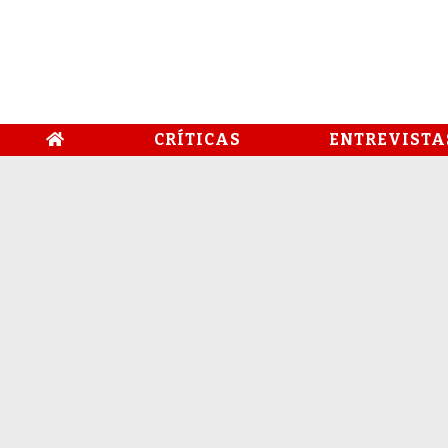
CRÍTICAS
ENTREVISTA