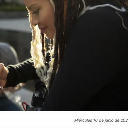
miércoles 10 de junio de 20