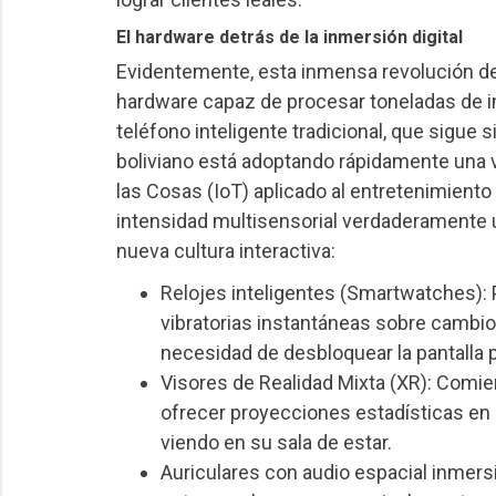
El hardware detrás de la inmersión digital
Evidentemente, esta inmensa revolución de
hardware capaz de procesar toneladas de in
teléfono inteligente tradicional, que sigue 
boliviano está adoptando rápidamente una v
las Cosas (IoT) aplicado al entretenimiento
intensidad multisensorial verdaderamente ún
nueva cultura interactiva:
Relojes inteligentes (Smartwatches): P
vibratorias instantáneas sobre cambio
necesidad de desbloquear la pantalla p
Visores de Realidad Mixta (XR): Comie
ofrecer proyecciones estadísticas en 
viendo en su sala de estar.
Auriculares con audio espacial inmers