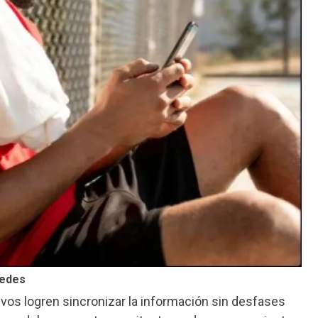
redes
ivos logren sincronizar la información sin desfases