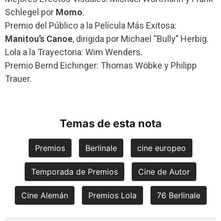
Schlegel por
Momo
.
Premio del Público a la Película Más Exitosa:
Manitou’s Canoe
, dirigida por Michael “Bully” Herbig.
Lola a la Trayectoria: Wim Wenders.
Premio Bernd Eichinger: Thomas Wöbke y Philipp
Trauer.
Temas de esta nota
Premios
Berlinale
cine europeo
Temporada de Premios
Cine de Autor
Cine Alemán
Premios Lola
76 Berlinale