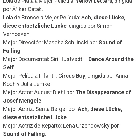
Lola de Plata a Mejor Película:
Yellow Letters
, dirigida
por Ä°lker Çatak.
Lola de Bronce a Mejor Película: A
ch, diese Lücke,
diese entsetzliche Lücke
, dirigida por Simon
Verhoeven.
Mejor Dirección: Mascha Schilinski por
Sound of
Falling
.
Mejor Documental: Siri Hustvedt –
Dance Around the
Self
.
Mejor Película Infantil:
Circus Boy
, dirigida por Anna
Koch y Julia Lemke.
Mejor Actor: August Diehl por
The Disappearance of
Josef Mengele
.
Mejor Actriz: Senta Berger por
Ach, diese Lücke,
diese entsetzliche Lücke
.
Mejor Actriz de Reparto: Lena Urzendowsky por
Sound of Falling
.