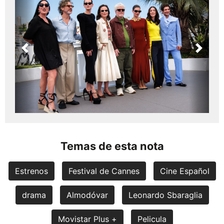
Previous
Next
Temas de esta nota
Estrenos
Festival de Cannes
Cine Español
drama
Almodóvar
Leonardo Sbaraglia
Movistar Plus +
Pelicula