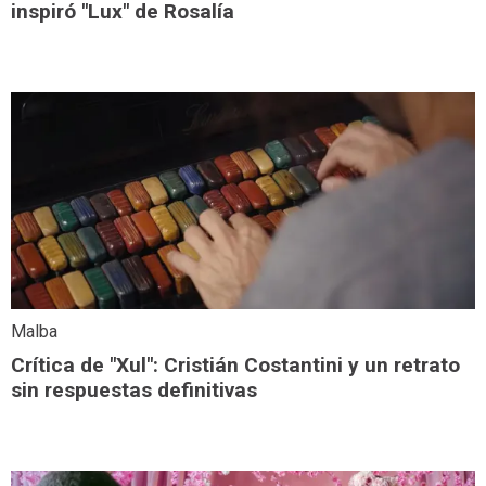
inspiró "Lux" de Rosalía
Malba
Crítica de "Xul": Cristián Costantini y un retrato
sin respuestas definitivas