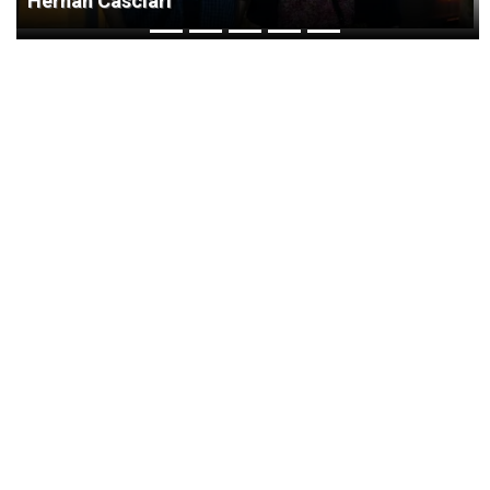
Hernán Casciari