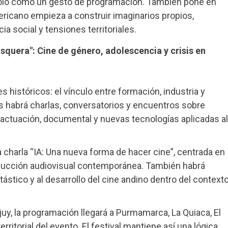
solo como un gesto de programación. También pone en
ricano empieza a construir imaginarios propios,
a social y tensiones territoriales.
osquera": Cine de género, adolescencia y crisis en
s históricos: el vínculo entre formación, industria y
as habrá charlas, conversatorios y encuentros sobre
 actuación, documental y nuevas tecnologías aplicadas al
 charla “IA: Una nueva forma de hacer cine”, centrada en
producción audiovisual contemporánea. También habrá
ástico y al desarrollo del cine andino dentro del context
uy, la programación llegará a Purmamarca, La Quiaca, El
ritorial del evento. El festival mantiene así una lógica