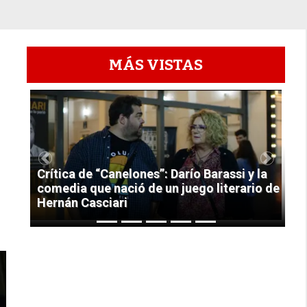
MÁS VISTAS
1
Previous
Next
Crítica de “Canelones”: Darío Barassi y la
comedia que nació de un juego literario de
Hernán Casciari