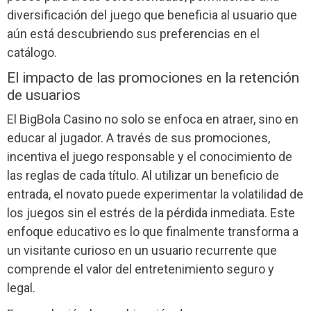
diversificación del juego que beneficia al usuario que
aún está descubriendo sus preferencias en el
catálogo.
El impacto de las promociones en la retención
de usuarios
El BigBola Casino no solo se enfoca en atraer, sino en
educar al jugador. A través de sus promociones,
incentiva el juego responsable y el conocimiento de
las reglas de cada título. Al utilizar un beneficio de
entrada, el novato puede experimentar la volatilidad de
los juegos sin el estrés de la pérdida inmediata. Este
enfoque educativo es lo que finalmente transforma a
un visitante curioso en un usuario recurrente que
comprende el valor del entretenimiento seguro y
legal.