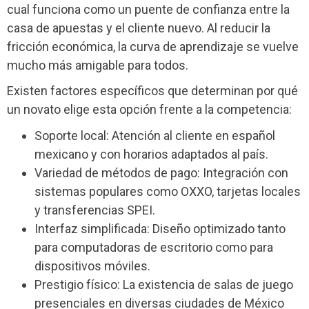
cual funciona como un puente de confianza entre la
casa de apuestas y el cliente nuevo. Al reducir la
fricción económica, la curva de aprendizaje se vuelve
mucho más amigable para todos.
Existen factores específicos que determinan por qué
un novato elige esta opción frente a la competencia:
Soporte local: Atención al cliente en español
mexicano y con horarios adaptados al país.
Variedad de métodos de pago: Integración con
sistemas populares como OXXO, tarjetas locales
y transferencias SPEI.
Interfaz simplificada: Diseño optimizado tanto
para computadoras de escritorio como para
dispositivos móviles.
Prestigio físico: La existencia de salas de juego
presenciales en diversas ciudades de México