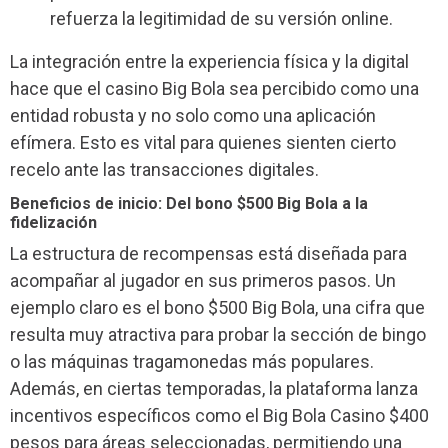
refuerza la legitimidad de su versión online.
La integración entre la experiencia física y la digital
hace que el casino Big Bola sea percibido como una
entidad robusta y no solo como una aplicación
efímera. Esto es vital para quienes sienten cierto
recelo ante las transacciones digitales.
Beneficios de inicio: Del bono $500 Big Bola a la
fidelización
La estructura de recompensas está diseñada para
acompañar al jugador en sus primeros pasos. Un
ejemplo claro es el bono $500 Big Bola, una cifra que
resulta muy atractiva para probar la sección de bingo
o las máquinas tragamonedas más populares.
Además, en ciertas temporadas, la plataforma lanza
incentivos específicos como el Big Bola Casino $400
pesos para áreas seleccionadas, permitiendo una