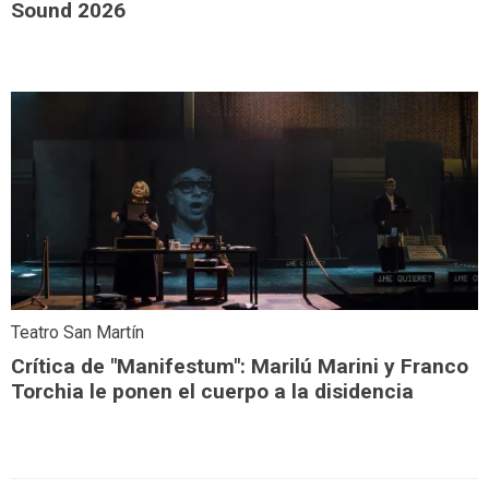
Sound 2026
Teatro San Martín
Crítica de "Manifestum": Marilú Marini y Franco
Torchia le ponen el cuerpo a la disidencia