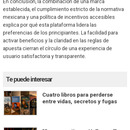
En conclusión, la combinación de una marca
establecida, el cumplimiento estricto de la normativa
mexicana y una política de incentivos accesibles
explica por qué esta plataforma lidera las
preferencias de los principiantes. La facilidad para
activar beneficios y la claridad en las reglas de
apuesta cierran el círculo de una experiencia de
usuario satisfactoria y transparente.
Te puede interesar
Cuatro libros para perderse
entre vidas, secretos y fugas