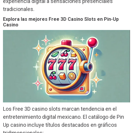
experiencia digital a sensaciones presenciales
tradicionales.
Explora las mejores Free 3D Casino Slots en Pin-Up
Casino
Los Free 3D casino slots marcan tendencia en el
entretenimiento digital mexicano. El catálogo de Pin
Up casino incluye títulos destacados en gráficos
tridimensionales: