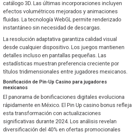
catálogo 3D. Las últimas incorporaciones incluyen
efectos volumétricos mejorados y animaciones
fluidas. La tecnología WebGL permite renderizado
instantáneo sin necesidad de descargas.
La resolución adaptativa garantiza calidad visual
desde cualquier dispositivo. Los juegos mantienen
detalles incluso en pantallas pequeñas. Las
estadísticas muestran preferencia creciente por
títulos tridimensionales entre jugadores mexicanos.
Bonificación de Pin-Up Casino para jugadores
mexicanos
El panorama de bonificaciones digitales evoluciona
rápidamente en México. El Pin Up casino bonus refleja
esta transformación con actualizaciones
significativas durante 2024. Los análisis revelan
diversificación del 40% en ofertas promocionales