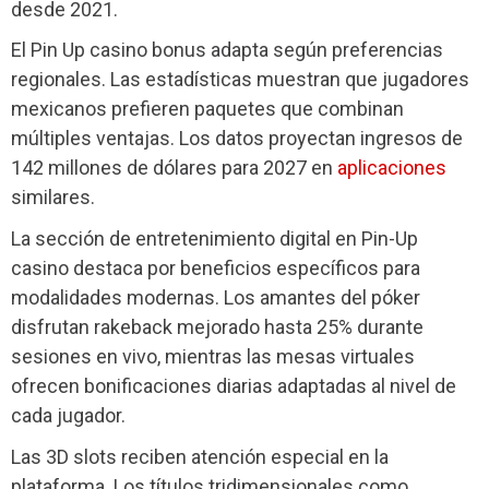
desde 2021.
El Pin Up casino bonus adapta según preferencias
regionales. Las estadísticas muestran que jugadores
mexicanos prefieren paquetes que combinan
múltiples ventajas. Los datos proyectan ingresos de
142 millones de dólares para 2027 en
aplicaciones
similares.
La sección de entretenimiento digital en Pin-Up
casino destaca por beneficios específicos para
modalidades modernas. Los amantes del póker
disfrutan rakeback mejorado hasta 25% durante
sesiones en vivo, mientras las mesas virtuales
ofrecen bonificaciones diarias adaptadas al nivel de
cada jugador.
Las 3D slots reciben atención especial en la
plataforma. Los títulos tridimensionales como