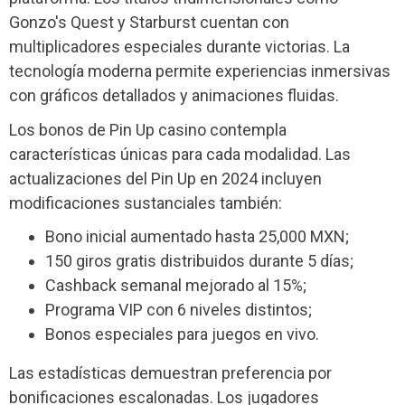
Gonzo's Quest y Starburst cuentan con
multiplicadores especiales durante victorias. La
tecnología moderna permite experiencias inmersivas
con gráficos detallados y animaciones fluidas.
Los bonos de Pin Up casino contempla
características únicas para cada modalidad. Las
actualizaciones del Pin Up en 2024 incluyen
modificaciones sustanciales también:
Bono inicial aumentado hasta 25,000 MXN;
150 giros gratis distribuidos durante 5 días;
Cashback semanal mejorado al 15%;
Programa VIP con 6 niveles distintos;
Bonos especiales para juegos en vivo.
Las estadísticas demuestran preferencia por
bonificaciones escalonadas. Los jugadores