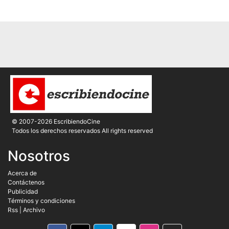
© 2007-2026 EscribiendoCine
Todos los derechos reservados All rights reserved
Nosotros
Acerca de
Contáctenos
Publicidad
Términos y condiciones
Rss
|
Archivo