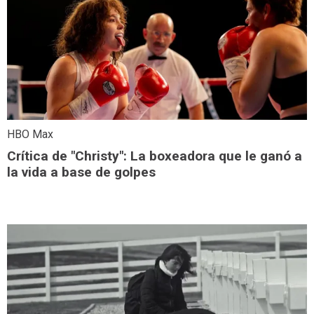
HBO Max
Crítica de "Christy": La boxeadora que le ganó a
la vida a base de golpes