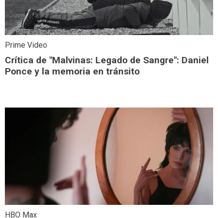
Prime Video
Crítica de "Malvinas: Legado de Sangre": Daniel
Ponce y la memoria en tránsito
HBO Max