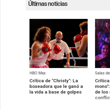
Últimas noticias
HBO Max
Salas d
Crítica de "Christy": La
Crítica
boxeadora que le ganó a
mono":
la vida a base de golpes
de los
confli