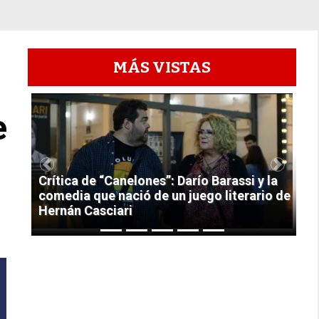
MÁS VISTAS
1
e
Previous
Next
Crítica de “Canelones”: Darío Barassi y la
comedia que nació de un juego literario de
Hernán Casciari