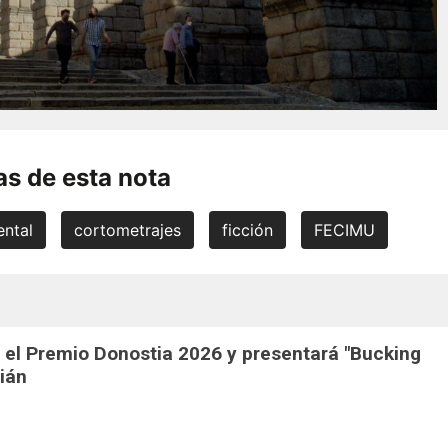
s de esta nota
ntal
cortometrajes
ficción
FECIMU
 el Premio Donostia 2026 y presentará "Bucking
ián