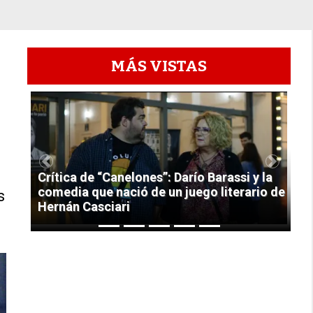
MÁS VISTAS
1
Previous
Next
Crítica de “Canelones”: Darío Barassi y la
comedia que nació de un juego literario de
s
Hernán Casciari