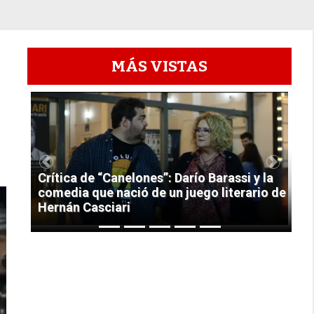
MÁS VISTAS
1
Previous
Next
Crítica de “Canelones”: Darío Barassi y la
comedia que nació de un juego literario de
Hernán Casciari