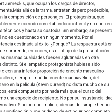
rt Zemeckis, que ocupan los cargos de director,
ente.Más allá de la trama, entretenida pero predecible,
en la composición de personajes. El protagonista, que
diablemente cómodo con el abandono infantil y no duda en
s técnicos y hasta su custodia. Sin embargo, se present
al no es cuestionado en ningún momento. Por el
istencia destinada al éxito. ¿Por qué? La respuesta está e
ue sorprende, entonces, es el influjo de la presentación
i las mismas cualidades fuesen aglutinadas en otra
 distinto. Si el empático protagonista hubiese sido
 o con una inferior proporción de encanto masculino
sillero, siempre impúdicamente maquiavélico, del
ario en la película (Kevin Durand) no dista mucho de su
mbos, está compuesto por nada más que el curso del
o una especie de recipiente. No por su insustancialida
eyorativo. Sino porque implica, además del simple hecho
 significación o, mejor dicho, de extinguir por completo