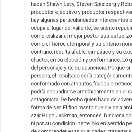
hacen Shawn Levy, Steven Spielberg y Robe
productor ejecutivo y productor respectivam
hay algunas particularidades interesantes 
ocupa el lugar del valiente, se siente repu
comercializar al mejor postor sus esfuerzo
como el héroe atemporal y su criterio mor
contrario, resulta afable, simpático y su ex
el actor, en su elección y performance. Lo q
del personaje y de su apariencia. Porque s
persona, el resultado sería categóricamente
conformado con atributos físicos eméticos
podría encuadrarse armónicamente en el ca
antagonista. De hecho quien hace de advers
forma de ser. El fino manto que divide a a
azar.Hugh Jackman, entonces, funciona com
ni por su condición inerte. No en sentido p
de comprender esas cualidades, trasegar su