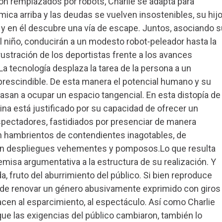
 son remplazados por robots, Charlie se adapta para
ica arriba y las deudas se vuelven insostenibles, su hij
y en él descubre una vía de escape. Juntos, asociando s
l niño, conducirán a un modesto robot-peleador hasta la
frustración de los deportistas frente a los avances
La tecnología desplaza la tarea de la persona a un
rescindible. De esta manera el potencial humano y su
san a ocupar un espacio tangencial. En esta distopía de
ina está justificado por su capacidad de ofrecer un
pectadores, fastidiados por presenciar de manera
n hambrientos de contendientes inagotables, de
en despliegues vehementes y pomposos.Lo que resulta
misa argumentativa a la estructura de su realización. Y
, fruto del aburrimiento del público. Si bien reproduce
a de renovar un género abusivamente exprimido con giros
acen al esparcimiento, al espectáculo. Así como Charlie
que las exigencias del público cambiaron, también lo