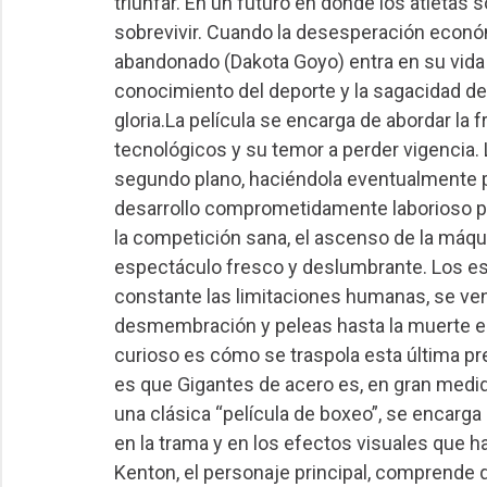
triunfar. En un futuro en donde los atletas
sobrevivir. Cuando la desesperación económ
abandonado (Dakota Goyo) entra en su vida 
conocimiento del deporte y la sagacidad de
gloria.La película se encarga de abordar la 
tecnológicos y su temor a perder vigencia. 
segundo plano, haciéndola eventualmente p
desarrollo comprometidamente laborioso pa
la competición sana, el ascenso de la máqu
espectáculo fresco y deslumbrante. Los es
constante las limitaciones humanas, se ve
desmembración y peleas hasta la muerte 
curioso es cómo se traspola esta última pre
es que Gigantes de acero es, en gran medida
una clásica “película de boxeo”, se encarg
en la trama y en los efectos visuales que h
Kenton, el personaje principal, comprende 