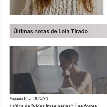
Últimas notas de Lola Tirado
Espacio Nave UNCUYO
Crítica de "Vidas imaginarias": Una forma