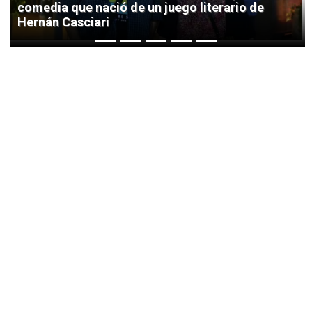
comedia que nació de un juego literario de
Hernán Casciari