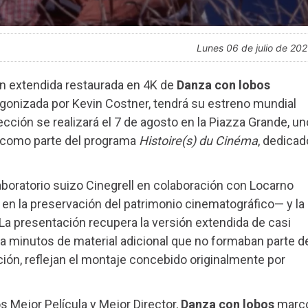
lunes 06 de julio de 20
ón extendida restaurada en 4K de
Danza con lobos
agonizada por Kevin Costner, tendrá su estreno mundial
ección se realizará el 7 de agosto en la Piazza Grande, un
, como parte del programa
Histoire(s) du Cinéma
, dedicad
laboratorio suizo Cinegrell en colaboración con Locarno
a en la preservación del patrimonio cinematográfico— y la
. La presentación recupera la versión extendida de casi
ta minutos de material adicional que no formaban parte d
ión, reflejan el montaje concebido originalmente por
s Mejor Película y Mejor Director,
Danza con lobos
marc