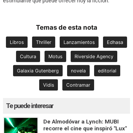
estimulante que puede ofrecer hoy la ficción.
Temas de esta nota
Libros
Thriller
Lanzamientos
Edhasa
Cultura
Motus
Riverside Agency
Galaxia Gutenberg
novela
editorial
Vidis
Contramar
Te puede interesar
De Almodóvar a Lynch: MUBI
recorre el cine que inspiró "Lux"