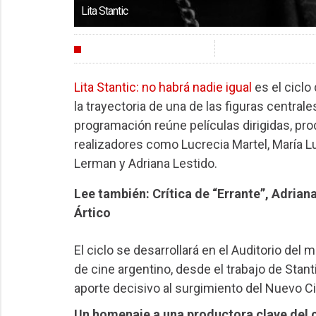
Lita Stantic
AGENDA
Lita Stantic: no habrá nadie igual
es el ciclo
la trayectoria de una de las figuras central
programación reúne películas dirigidas, pr
realizadores como Lucrecia Martel, María L
Lerman y Adriana Lestido.
Lee también: Crítica de “Errante”, Adriana
Ártico
El ciclo se desarrollará en el Auditorio de
de cine argentino, desde el trabajo de Stan
aporte decisivo al surgimiento del Nuevo C
Un homenaje a una productora clave del 