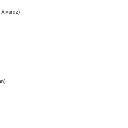
 Álvarez)
an)