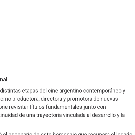
onal
distintas etapas del cine argentino contemporáneo y
c como productora, directora y promotora de nuevas
one revisitar títulos fundamentales junto con
nuidad de una trayectoria vinculada al desarrollo y la
erá el escenario de este homenaje que recupera el legado