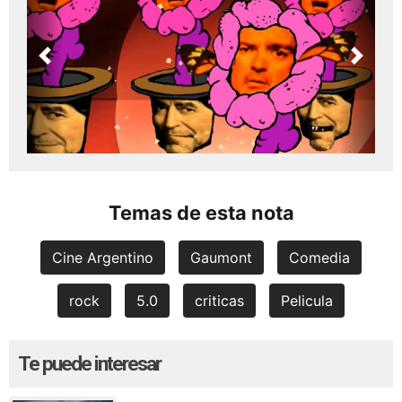
Previous
Next
Temas de esta nota
Cine Argentino
Gaumont
Comedia
rock
5.0
criticas
Pelicula
Te puede interesar