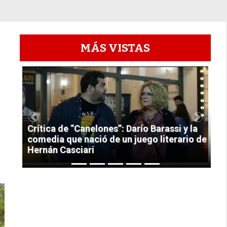
MÁS VISTAS
1
Previous
Next
Crítica de “Canelones”: Darío Barassi y la
comedia que nació de un juego literario de
Hernán Casciari